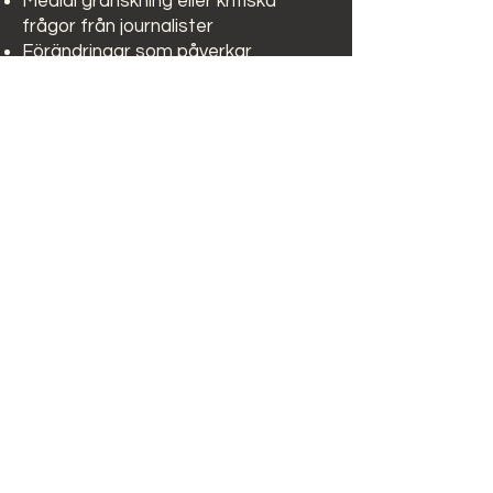
Medial granskning eller kritiska
frågor från journalister
Förändringar som påverkar
medarbetare, kunder eller marknad
Situationer där ledningen behöver
vara tydlig, samlad och konsekvent
Behov av att stärka förtroendet
hos investerare, kunder eller andra
intressenter
kontakt@finlir-
kommunikation.se